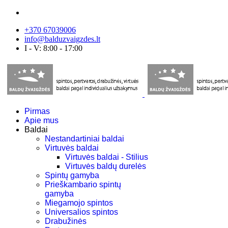
+370 67039006
info@balduzvaigzdes.lt
I - V: 8:00 - 17:00
Pirmas
Apie mus
Baldai
Nestandartiniai baldai
Virtuvės baldai
Virtuvės baldai - Stilius
Virtuvės baldų durelės
Spintų gamyba
Prieškambario spintų
gamyba
Miegamojo spintos
Universalios spintos
Drabužinės