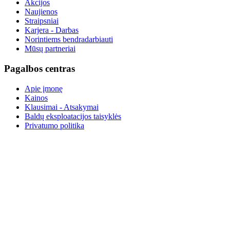
Akcijos
Naujienos
Straipsniai
Karjera - Darbas
Norintiems bendradarbiauti
Mūsų partneriai
Pagalbos centras
Apie įmonę
Kainos
Klausimai - Atsakymai
Baldų eksploatacijos taisyklės
Privatumo politika