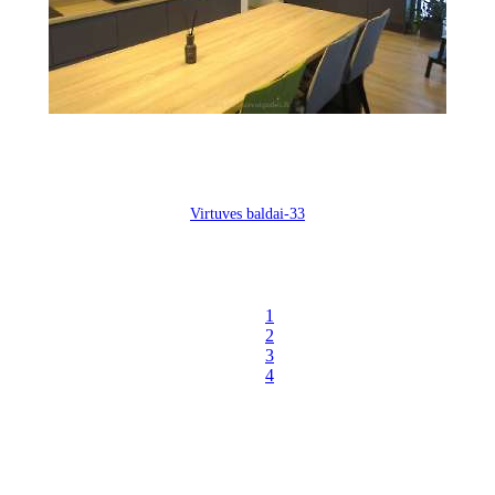
Virtuves baldai-33
1
2
3
4