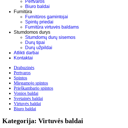
Pertvaros
Biuro baldai
Furnitūra
Furnitūros gamintojai
Spintų priedai
Furnitūra virtuvės baldams
Stumdomos durys
Stumdomų durų sisemos
Durų tipai
Durų užpildai
Atlikti darbai
Kontaktai
Drabuzinės
Pertvaros
Spintos
Miegamojo spintos
Prieškambario spintos
Vonios baldai
Svetainės baldai
Virtuvės baldai
Biuro baldai
Kategorija: Virtuvės baldai