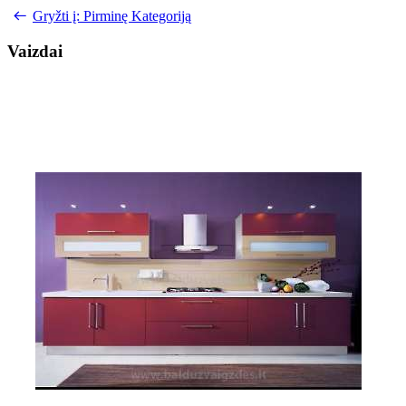
Gryžti į: Pirminę Kategoriją
Vaizdai