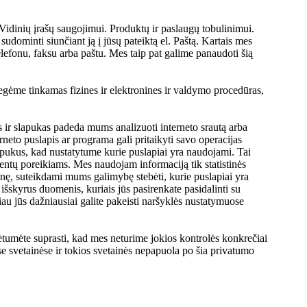
 Vidinių įrašų saugojimui. Produktų ir paslaugų tobulinimui.
udominti siunčiant ją į jūsų pateiktą el. Paštą. Kartais mes
telefonu, faksu arba paštu. Mes taip pat galime panaudoti šią
egėme tinkamas fizines ir elektronines ir valdymo procedūras,
as ir slapukas padeda mums analizuoti interneto srautą arba
rneto puslapis ar programa gali pritaikyti savo operacijas
apukus, kad nustatytume kurie puslapiai yra naudojami. Tai
entų poreikiams. Mes naudojam informaciją tik statistinės
ainę, suteikdami mums galimybę stebėti, kurie puslapiai yra
išskyrus duomenis, kuriais jūs pasirenkate pasidalinti su
au jūs dažniausiai galite pakeisti naršyklės nustatymuose
rėtumėte suprasti, kad mes neturime jokios kontrolės konkrečiai
se svetainėse ir tokios svetainės nepapuola po šia privatumo