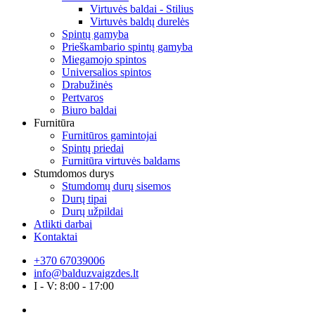
Virtuvės baldai - Stilius
Virtuvės baldų durelės
Spintų gamyba
Prieškambario spintų gamyba
Miegamojo spintos
Universalios spintos
Drabužinės
Pertvaros
Biuro baldai
Furnitūra
Furnitūros gamintojai
Spintų priedai
Furnitūra virtuvės baldams
Stumdomos durys
Stumdomų durų sisemos
Durų tipai
Durų užpildai
Atlikti darbai
Kontaktai
+370 67039006
info@balduzvaigzdes.lt
I - V: 8:00 - 17:00