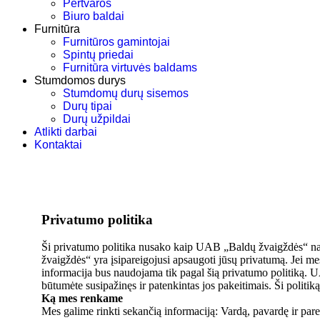
Pertvaros
Biuro baldai
Furnitūra
Furnitūros gamintojai
Spintų priedai
Furnitūra virtuvės baldams
Stumdomos durys
Stumdomų durų sisemos
Durų tipai
Durų užpildai
Atlikti darbai
Kontaktai
Privatumo politika
Ši privatumo politika nusako kaip UAB „Baldų žvaigždės“ nau
žvaigždės“ yra įsipareigojusi apsaugoti jūsų privatumą. Jei mes
informacija bus naudojama tik pagal šią privatumo politiką. UAB 
būtumėte susipažinęs ir patenkintas jos pakeitimais. Ši politi
Ką mes renkame
Mes galime rinkti sekančią informaciją: Vardą, pavardę ir pare