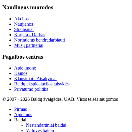
Naudingos nuorodos
Akcijos
Naujienos
Straipsniai
Karjera - Darbas
Norintiems bendradarbiauti
Mūsų partneriai
Pagalbos centras
Apie įmonę
Kainos
Klausimai - Atsakymai
Baldų eksploatacijos taisyklės
Privatumo politika
© 2007 - 2026 Baldų žvaigždės, UAB. Visos teisės saugomos
Pirmas
Apie mus
Baldai
Nestandartiniai baldai
Virtuvės baldai