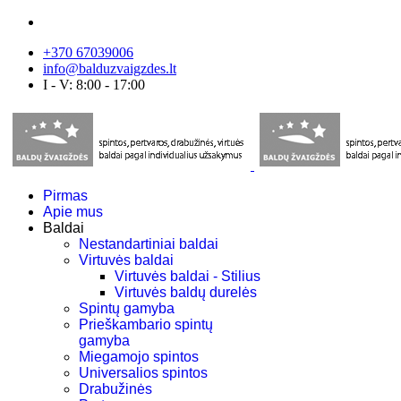
+370 67039006
info@balduzvaigzdes.lt
I - V: 8:00 - 17:00
Pirmas
Apie mus
Baldai
Nestandartiniai baldai
Virtuvės baldai
Virtuvės baldai - Stilius
Virtuvės baldų durelės
Spintų gamyba
Prieškambario spintų
gamyba
Miegamojo spintos
Universalios spintos
Drabužinės