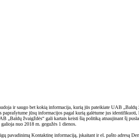
doja ir saugo bet kokią informacija, kurią jūs pateikiate UAB „Baldų
 paprašytume jūsų informacijos pagal kurią galėtume jus identifikuoti, ka
„Baldų žvaigždės“ gali kartais keisti šią politiką atnaujinant šį puslapį
ką galioja nuo 2018 m. gegužės 1 dienos.
igų pavadinimą Kontaktinę informaciją, įskaitant ir el. pašto adresą Dem