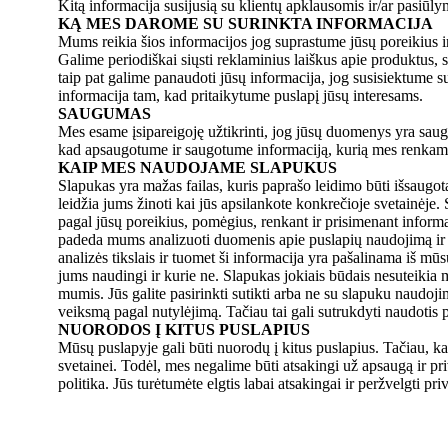
Kitą informacija susijusią su klientų apklausomis ir/ar pasiūly
KĄ MES DAROME SU SURINKTA INFORMACIJA
Mums reikia šios informacijos jog suprastume jūsų poreikius ir
Galime periodiškai siųsti reklaminius laiškus apie produktus, s
taip pat galime panaudoti jūsų informacija, jog susisiektume su
informacija tam, kad pritaikytume puslapį jūsų interesams.
SAUGUMAS
Mes esame įsipareigoję užtikrinti, jog jūsų duomenys yra saug
kad apsaugotume ir saugotume informaciją, kurią mes renkame
KAIP MES NAUDOJAME SLAPUKUS
Slapukas yra mažas failas, kuris paprašo leidimo būti išsaugota
leidžia jums žinoti kai jūs apsilankote konkrečioje svetainėje.
pagal jūsų poreikius, pomėgius, renkant ir prisimenant infor
padeda mums analizuoti duomenis apie puslapių naudojimą ir sr
analizės tikslais ir tuomet ši informacija yra pašalinama iš m
jums naudingi ir kurie ne. Slapukas jokiais būdais nesuteikia 
mumis. Jūs galite pasirinkti sutikti arba ne su slapuku naudo
veiksmą pagal nutylėjimą. Tačiau tai gali sutrukdyti naudotis
NUORODOS Į KITUS PUSLAPIUS
Mūsų puslapyje gali būti nuorodų į kitus puslapius. Tačiau, ka
svetainei. Todėl, mes negalime būti atsakingi už apsaugą ir pr
politika. Jūs turėtumėte elgtis labai atsakingai ir peržvelgti pr