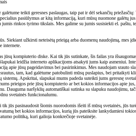
mais
 galėtume teikti geresnes paslaugas, taip pat ir dėl sekančių priežasčių:
pecialius pasiūlymus ar kitą informaciją, kuri mūsų nuomone galėtų jus s
 jumis rinkos tyrimo tikslais. Mes galime su jumis susisiekti el. paštu, 
ūs. Siekiant užkirsti neteisėtą prieigą arba duomenų naudojimą, mes įdi
 internete.
s jūsų kompiuterio diske. Kai tik jūs sutinkate, šis failas yra išsaugom
 Slapukai leidžia interneto aplikacijoms atsakyti jums kaip asmeniui. Inte
maciją apie jūsų pageidavimus bei pasirinkimus. Mes naudojam srauto sl
autus, tam, kad galėtume patobulinti mūsų puslapius, bei pritaikyti kli
ūsų sistemų. Apskritai, slapukai mums padeda suteikti jums geresnę svet
mums prieigos prie jūsų kompiuterio ar bet kokios informacijos apie jus, 
jimu. Dauguma naršyklių automatiškai sutinka su slapuku naudojimu, tači
 pilnu svetainės funkcionalumu.
i tik jūs pasinaudosit šiomis nuorodomis išeiti iš mūsų svetainės, jūs tu
ivatumą bet kokios informacijos, kurią jūs pateiksite lankydamiesi tokio
ivatumo politiką, kuri galioja konkrečioje svetainėje.