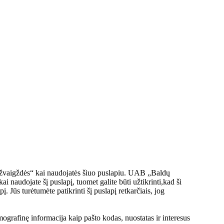
 žvaigždės“ kai naudojatės šiuo puslapiu. UAB „Baldų
i naudojate šį puslapį, tuomet galite būti užtikrinti,kad ši
. Jūs turėtumėte patikrinti šį puslapį retkarčiais, jog
ografinę informacija kaip pašto kodas, nuostatas ir interesus