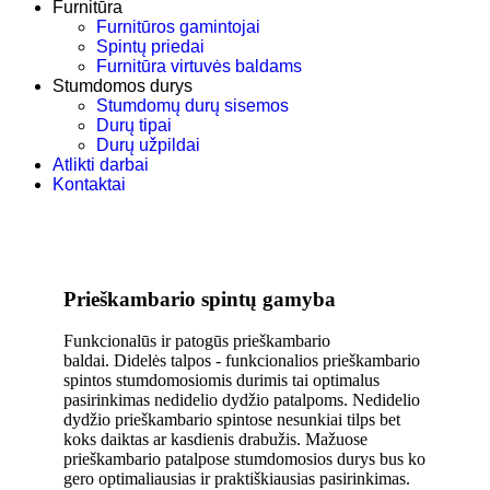
Furnitūra
Furnitūros gamintojai
Spintų priedai
Furnitūra virtuvės baldams
Stumdomos durys
Stumdomų durų sisemos
Durų tipai
Durų užpildai
Atlikti darbai
Kontaktai
Prieškambario spintų gamyba
Funkcionalūs ir patogūs prieškambario
baldai. Didelės talpos - funkcionalios prieškambario
spintos stumdomosiomis durimis tai optimalus
pasirinkimas nedidelio dydžio patalpoms. Nedidelio
dydžio prieškambario spintose nesunkiai tilps bet
koks daiktas ar kasdienis drabužis. Mažuose
prieškambario patalpose stumdomosios durys bus ko
gero optimaliausias ir praktiškiausias pasirinkimas.