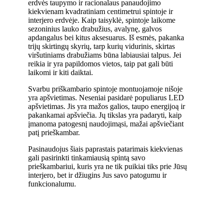
erdvės taupymo ir racionalaus panaudojimo
kiekvienam kvadratiniam centimetrui spintoje ir
interjero erdvėje. Kaip taisyklė, spintoje laikome
sezoninius lauko drabužius, avalynę, galvos
apdangalus bei kitus aksesuarus. Iš esmės, pakanka
trijų skirtingų skyrių, tarp kurių vidurinis, skirtas
viršutiniams drabužiams būna labiausiai talpus. Jei
reikia ir yra papildomos vietos, taip pat gali būti
laikomi ir kiti daiktai.
Svarbu priškambario spintoje montuojamoje nišoje
yra apšvietimas. Neseniai pasidarė populiarus LED
apšvietimas. Jis yra mažos galios, taupo energijoą ir
pakankamai apšviečia. Jų tikslas yra padaryti, kaip
įmanoma patogesnį naudojimąsi, mažai apšviečiant
patį prieškambar.
Pasinaudojus šiais paprastais patarimais kiekvienas
gali pasirinkti tinkamiausią spintą savo
prieškambariui, kuris yra ne tik puikiai tiks prie Jūsų
interjero, bet ir džiugins Jus savo patogumu ir
funkcionalumu.