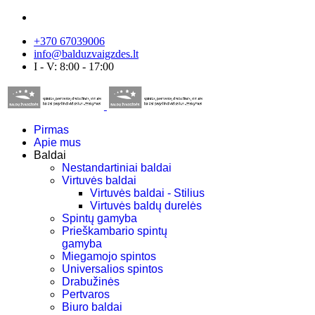
+370 67039006
info@balduzvaigzdes.lt
I - V: 8:00 - 17:00
Pirmas
Apie mus
Baldai
Nestandartiniai baldai
Virtuvės baldai
Virtuvės baldai - Stilius
Virtuvės baldų durelės
Spintų gamyba
Prieškambario spintų
gamyba
Miegamojo spintos
Universalios spintos
Drabužinės
Pertvaros
Biuro baldai