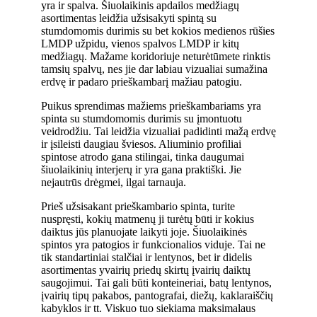
yra ir spalva. Šiuolaikinis apdailos medžiagų
asortimentas leidžia užsisakyti spintą su
stumdomomis durimis su bet kokios medienos rūšies
LMDP užpidu, vienos spalvos LMDP ir kitų
medžiagų. Mažame koridoriuje neturėtūmete rinktis
tamsių spalvų, nes jie dar labiau vizualiai sumažina
erdvę ir padaro prieškambarį mažiau patogiu.
Puikus sprendimas mažiems prieškambariams yra
spinta su stumdomomis durimis su įmontuotu
veidrodžiu. Tai leidžia vizualiai padidinti mažą erdvę
ir įsileisti daugiau šviesos. Aliuminio profiliai
spintose atrodo gana stilingai, tinka daugumai
šiuolaikinių interjerų ir yra gana praktiški. Jie
nejautrūs drėgmei, ilgai tarnauja.
Prieš užsisakant prieškambario spinta, turite
nuspręsti, kokių matmenų ji turėtų būti ir kokius
daiktus jūs planuojate laikyti joje. Šiuolaikinės
spintos yra patogios ir funkcionalios viduje. Tai ne
tik standartiniai stalčiai ir lentynos, bet ir didelis
asortimentas yvairių priedų skirtų įvairių daiktų
saugojimui. Tai gali būti konteineriai, batų lentynos,
įvairių tipų pakabos, pantografai, diežų, kaklaraiščių
kabyklos ir tt. Viskuo tuo siekiama maksimalaus