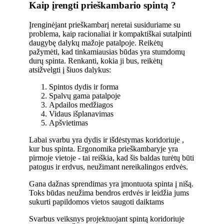
Kaip įrengti prieškambario spintą ?
Įrenginėjant prieškambarį neretai susiduriame su
problema, kaip racionaliai ir kompaktiškai sutalpinti
daugybę dalykų mažoje patalpoje. Reikėtų
pažymėti, kad tinkamiausias būdas yra stumdomų
durų spinta. Renkanti, kokia ji bus, reikėtų
atsižvelgti į šiuos dalykus:
Spintos dydis ir forma
Spalvų gama patalpoje
Apdailos medžiagos
Vidaus išplanavimas
Apšvietimas
Labai svarbu yra dydis ir išdėstymas koridoriuje ,
kur bus spinta. Ergonomika prieškambaryje yra
pirmoje vietoje - tai reiškia, kad šis baldas turėtų būti
patogus ir erdvus, neužimant nereikalingos erdvės.
Gana dažnas sprendimas yra įmontuota spinta į nišą.
Toks būdas neužima bendros erdvės ir leidžia jums
sukurti papildomos vietos saugoti daiktams
Svarbus veiksnys projektuojant spintą koridoriuje