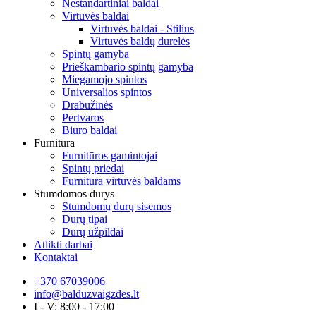
Nestandartiniai baldai
Virtuvės baldai
Virtuvės baldai - Stilius
Virtuvės baldų durelės
Spintų gamyba
Prieškambario spintų gamyba
Miegamojo spintos
Universalios spintos
Drabužinės
Pertvaros
Biuro baldai
Furnitūra
Furnitūros gamintojai
Spintų priedai
Furnitūra virtuvės baldams
Stumdomos durys
Stumdomų durų sisemos
Durų tipai
Durų užpildai
Atlikti darbai
Kontaktai
+370 67039006
info@balduzvaigzdes.lt
I - V: 8:00 - 17:00