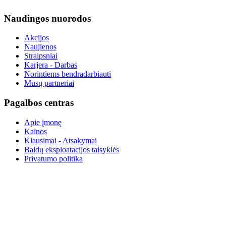
Naudingos nuorodos
Akcijos
Naujienos
Straipsniai
Karjera - Darbas
Norintiems bendradarbiauti
Mūsų partneriai
Pagalbos centras
Apie įmonę
Kainos
Klausimai - Atsakymai
Baldų eksploatacijos taisyklės
Privatumo politika