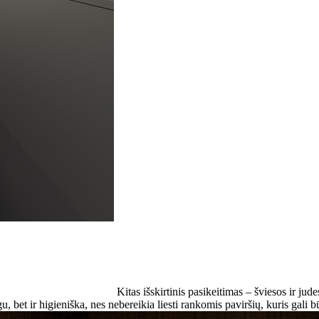
Kitas išskirtinis pasikeitimas – šviesos ir judes
ogu, bet ir higieniška, nes nebereikia liesti rankomis paviršių, kuris gali