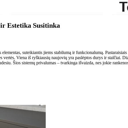
r Estetika Susitinka
 elementas, suteikiantis jiems stabilumą ir funkcionalumą. Pastaraisiai
s vertės. Viena iš ryškiausių naujovių yra paslėptos durys ir stalčiai. Di
u judesiu. Šios sistemų privalumas – tvarkinga išvaizda, nes jokie ranken