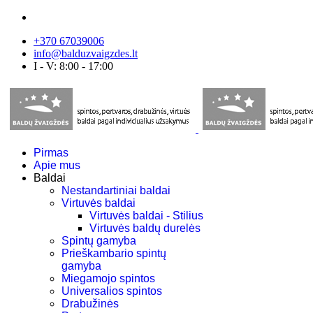
+370 67039006
info@balduzvaigzdes.lt
I - V: 8:00 - 17:00
Pirmas
Apie mus
Baldai
Nestandartiniai baldai
Virtuvės baldai
Virtuvės baldai - Stilius
Virtuvės baldų durelės
Spintų gamyba
Prieškambario spintų
gamyba
Miegamojo spintos
Universalios spintos
Drabužinės