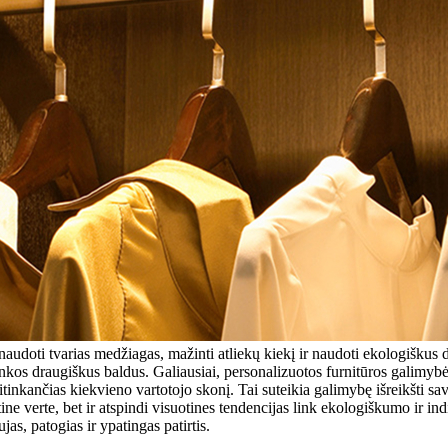
 naudoti tvarias medžiagas, mažinti atliekų kiekį ir naudoti ekologiškus
plinkos draugiškus baldus. Galiausiai, personalizuotos furnitūros galim
atitinkančias kiekvieno vartotojo skonį. Tai suteikia galimybę išreikšti s
ne verte, bet ir atspindi visuotines tendencijas link ekologiškumo ir ind
as, patogias ir ypatingas patirtis.