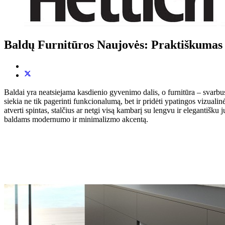
Baldų Furnitūros Naujovės: Praktiškumas i
Baldai yra neatsiejama kasdienio gyvenimo dalis, o furnitūra – svarbus
siekia ne tik pagerinti funkcionalumą, bet ir pridėti ypatingos vizualinė
atverti spintas, stalčius ar netgi visą kambarį su lengvu ir elegantišk
baldams modernumo ir minimalizmo akcentą.