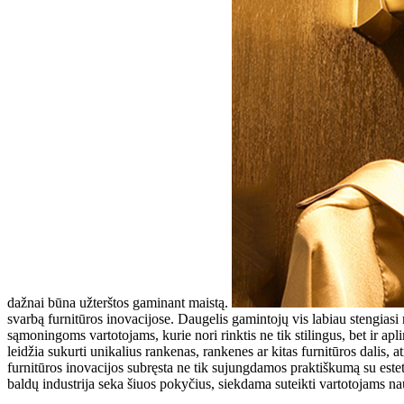
dažnai būna užterštos gaminant maistą.
svarbą furnitūros inovacijose. Daugelis gamintojų vis labiau stengiasi
sąmoningoms vartotojams, kurie nori rinktis ne tik stilingus, bet ir a
leidžia sukurti unikalius rankenas, rankenes ar kitas furnitūros dalis, 
furnitūros inovacijos subręsta ne tik sujungdamos praktiškumą su esteti
baldų industrija seka šiuos pokyčius, siekdama suteikti vartotojams nauj