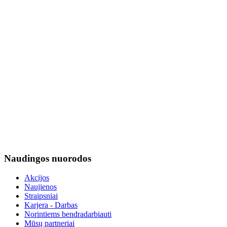
Naudingos nuorodos
Akcijos
Naujienos
Straipsniai
Karjera - Darbas
Norintiems bendradarbiauti
Mūsų partneriai