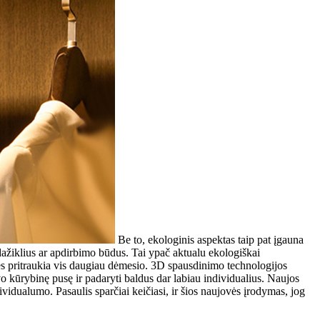
Be to, ekologinis aspektas taip pat įgauna
 dažiklius ar apdirbimo būdus. Tai ypač aktualu ekologiškai
ybės pritraukia vis daugiau dėmesio. 3D spausdinimo technologijos
avo kūrybinę pusę ir padaryti baldus dar labiau individualius. Naujos
ividualumo. Pasaulis sparčiai keičiasi, ir šios naujovės įrodymas, jog