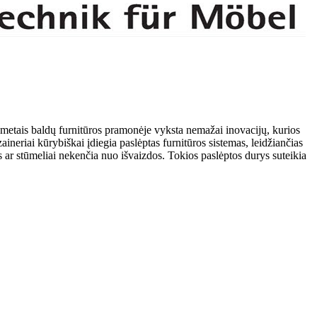
s metais baldų furnitūros pramonėje vyksta nemažai inovacijų, kurios
zaineriai kūrybiškai įdiegia paslėptas furnitūros sistemas, leidžiančias
os ar stūmeliai nekenčia nuo išvaizdos. Tokios paslėptos durys suteikia