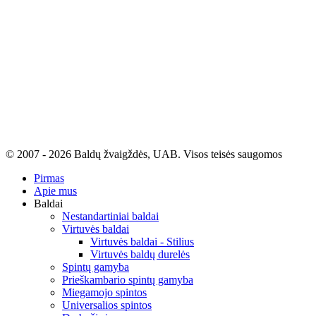
© 2007 - 2026 Baldų žvaigždės, UAB. Visos teisės saugomos
Pirmas
Apie mus
Baldai
Nestandartiniai baldai
Virtuvės baldai
Virtuvės baldai - Stilius
Virtuvės baldų durelės
Spintų gamyba
Prieškambario spintų gamyba
Miegamojo spintos
Universalios spintos