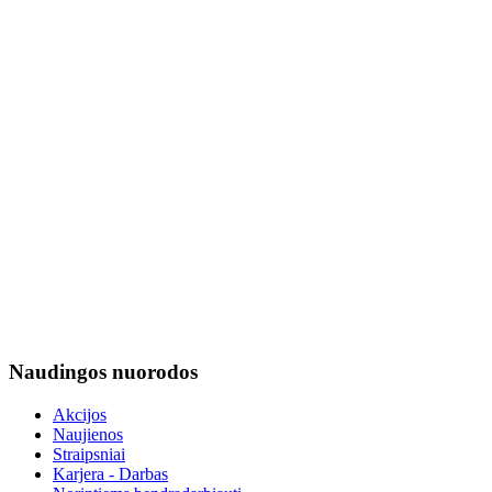
Naudingos nuorodos
Akcijos
Naujienos
Straipsniai
Karjera - Darbas