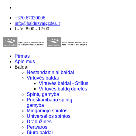
+370 67039006
info@balduzvaigzdes.lt
I - V: 8:00 - 17:00
Pirmas
Apie mus
Baldai
Nestandartiniai baldai
Virtuvės baldai
Virtuvės baldai - Stilius
Virtuvės baldų durelės
Spintų gamyba
Prieškambario spintų
gamyba
Miegamojo spintos
Universalios spintos
Drabužinės
Pertvaros
Biuro baldai