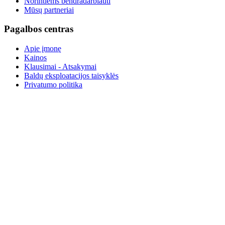
Norintiems bendradarbiauti
Mūsų partneriai
Pagalbos centras
Apie įmonę
Kainos
Klausimai - Atsakymai
Baldų eksploatacijos taisyklės
Privatumo politika