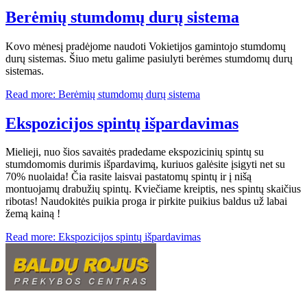
Berėmių stumdomų durų sistema
Kovo mėnesį pradėjome naudoti Vokietijos gamintojo stumdomų
durų sistemas. Šiuo metu galime pasiulyti berėmes stumdomų durų
sistemas.
Read more: Berėmių stumdomų durų sistema
Ekspozicijos spintų išpardavimas
Mielieji, nuo šios savaitės pradedame ekspozicinių spintų su
stumdomomis durimis išpardavimą, kuriuos galėsite įsigyti net su
70% nuolaida! Čia rasite laisvai pastatomų spintų ir į nišą
montuojamų drabužių spintų. Kviečiame kreiptis, nes spintų skaičius
ribotas! Naudokitės puikia proga ir pirkite puikius baldus už labai
žemą kainą !
Read more: Ekspozicijos spintų išpardavimas